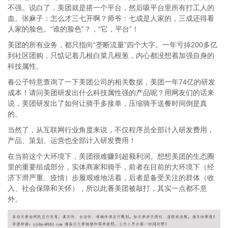
不强。说白了，美团就是搭一个平台，然后吸平台里所有打工人的
血。张麻子：怎么才三七开啊？师爷：七成是人家的，三成还得看
人家的脸色。“谁的脸色”？，“它，平台”！
美团的所有业务，都只指向“垄断流量”四个大字。一年亏掉200多亿
到社区团购，只惦记着几根白菜几根葱，内心都没想着加强自身的
科技属性。
春公子特意查询了一下美团公司的相关数据，美团一年74亿的研发
成本！请问美团研发出什么科技属性强的产品呢？用网友们的话来
说，美团研发出了如何让骑手多接单，压缩骑手送餐时间倒是真
的。
当然了，从互联网行业角度来说，不仅程序员全部计入研发费用，
产品、策划、运营也全部计入研发费用！
在当前这个大环境下，美团很难赚到超额利润。想想美团的生态圈
里的重要组成部分，实体商家和骑手，前者在目前的大环境下（经
济下滑严重、疫情）步履艰难地活着，后者是备受关注的群体（收
入、社会保障和关怀），所以此番美团被敲打，其实一点都不意
外。