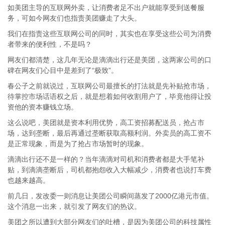
如美团主导的互联网外卖，让消费者足不出户就能享受到送餐服
务，可如今网友们也指责美团赚走了大头。
我们在指责这些互联网公司的同时，其实也在享受这些公司为消费
者带来的便利性，不是吗？
网友们都清楚，这几年无论是滴滴出行还是美团，这两家公司的口
碑在网友们心目中是差到了“极致”。
春公子之前就说过，互联网公司最擅长的打法就是先补贴抢市场，
待掌控市场话语权之后，就是想着如何收割用户了，毕竟他得让投
资他的资本赚钱立场。
这么说吧，美团就是资本利用优势，高工资招募配送员，抢占市
场，达到垄断，最后再通过垄断获取高额利润。外卖员的高工资不
是正常现象，而是为了抢占市场暂时的现象。
滴滴出行还不是一样的？当年滴滴对司机和消费者都是大手笔补
贴，到滴滴垄断后，司机都抱怨收入大幅减少，消费者也说打车费
也越来越高。
前几日，发改委一则消息让美团公司瞬间蒸发了2000亿港元市值。
这个消息一出来，就引发了网友们的热议。
美团之所以遭到大部分网友们的吐槽，是因为美团公司的科技属性