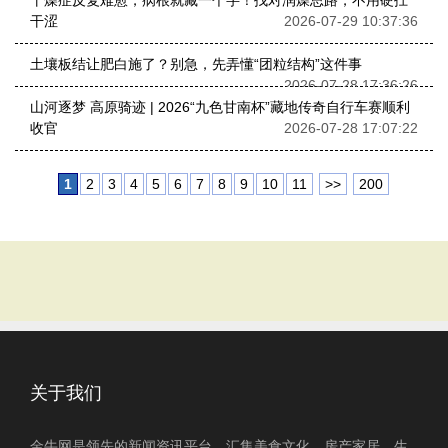
干燥症反复难愈，病根就藏一个字！找对润燥思路，不用硬扛
干涩
2026-07-29 10:37:36
土壤板结让肥白施了？别急，先弄懂“团粒结构”这件事
2026-07-28 17:36:26
山河逐梦 高原骑迹 | 2026“九色甘南杯”藏地传奇自行车赛顺利
收官
2026-07-28 17:07:22
1
2
3
4
5
6
7
8
9
10
11
>>
200
关于我们
金牛网是领先的新闻资讯平台，汇集美食文化、房产家居、生