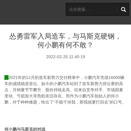
怂勇雷军入局造车，与马斯克硬钢，
何小鹏有何不敢？
2022-02-25 11:40:19
在
2021
年的
12
月的造车新势力交付榜单中，小鹏汽车凭借
16000
辆
车的成绩稳居首位。如今的小鹏汽车站到了造车新势力排位赛的高
点，月销量节节攀升、股价持续走高、但来自竞争对手、市场因素
变动、亏损加大等危机依旧存在。而作为小鹏汽车创始人的何小
鹏，对于种种难题，给出了“不能干掉我，那我就要打回去”的口号。
何小鹏与马斯克的对战