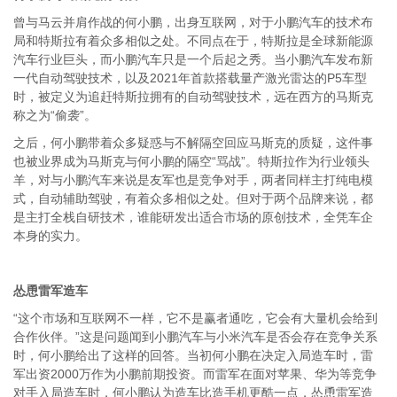
曾与马云并肩作战的何小鹏，出身互联网，对于小鹏汽车的技术布
局和特斯拉有着众多相似之处。不同点在于，特斯拉是全球新能源
汽车行业巨头，而小鹏汽车只是一个后起之秀。当小鹏汽车发布新
一代自动驾驶技术，以及
2021
年首款搭载量产激光雷达的
P5
车型
时，被定义为追赶特斯拉拥有的自动驾驶技术，远在西方的马斯克
称之为“偷袭”。
之后，何小鹏带着众多疑惑与不解隔空回应马斯克的质疑，这件事
也被业界成为马斯克与何小鹏的隔空“骂战”。特斯拉作为行业领头
羊，对与小鹏汽车来说是友军也是竞争对手，两者同样主打纯电模
式，自动辅助驾驶，有着众多相似之处。但对于两个品牌来说，都
是主打全栈自研技术，谁能研发出适合市场的原创技术，全凭车企
本身的实力。
怂恿雷军造车
“这个市场和互联网不一样，它不是赢者通吃，它会有大量机会给到
合作伙伴。”这是问题闻到小鹏汽车与小米汽车是否会存在竞争关系
时，何小鹏给出了这样的回答。当初何小鹏在决定入局造车时，雷
军出资
2000
万作为小鹏前期投资。而雷军在面对苹果、华为等竞争
对手入局造车时，何小鹏认为造车比造手机更酷一点，怂恿雷军造