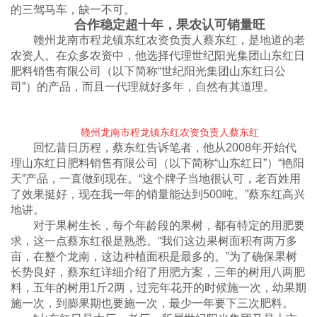
的三驾马车，缺一不可。
合作稳定超十年，果农认可销量旺
赣州龙南市程龙镇东红农资负责人蔡东红，是地道的老
农资人。在众多农资中，他选择代理世纪阳光集团山东红日
肥料销售有限公司（以下简称“世纪阳光集团山东红日公
司”）的产品，而且一代理就好多年，自然有其道理。
赣州龙南市程龙镇东红农资负责人蔡东红
回忆昔日历程，蔡东红告诉笔者，他从2008年开始代
理山东红日肥料销售有限公司（以下简称“山东红日”）“艳阳
天”产品，一直做到现在。“这个牌子当地很认可，老百姓用
了效果挺好，现在我一年的销量能达到500吨。”蔡东红高兴
地讲。
对于果树生长，每个年龄段的果树，都有特定的用肥要
求，这一点蔡东红很是熟悉。“我们这边果树面积有两万多
亩，在整个龙南，这边种植面积是最多的。”为了确保果树
长势良好，蔡东红详细介绍了用肥方案，三年的树用八两肥
料，五年的树用1斤2两，过完年花开的时候施一次，幼果期
施一次，到膨果期也要施一次，最少一年要下三次肥料。