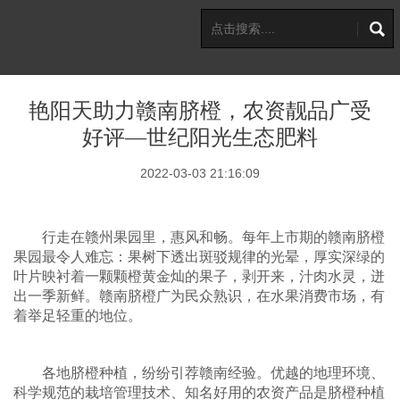
艳阳天助力赣南脐橙，农资靓品广受
好评—世纪阳光生态肥料
2022-03-03 21:16:09
行走在赣州果园里，惠风和畅。每年上市期的赣南脐橙
果园最令人难忘：果树下透出斑驳规律的光晕，厚实深绿的
叶片映衬着一颗颗橙黄金灿的果子，剥开来，汁肉水灵，迸
出一季新鲜。赣南脐橙广为民众熟识，在水果消费市场，有
着举足轻重的地位。
各地脐橙种植，纷纷引荐赣南经验。优越的地理环境、
科学规范的栽培管理技术、知名好用的农资产品是脐橙种植