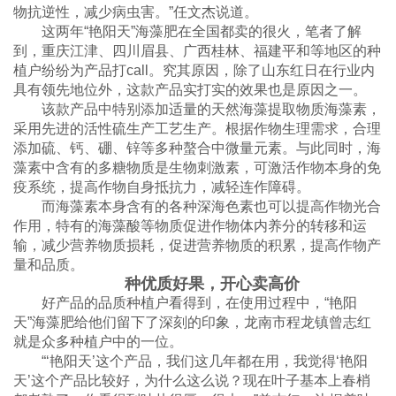
物抗逆性，减少病虫害。”任文杰说道。
这两年“艳阳天”海藻肥在全国都卖的很火，笔者了解
到，重庆江津、四川眉县、广西桂林、福建平和等地区的种
植户纷纷为产品打call。究其原因，除了山东红日在行业内
具有领先地位外，这款产品实打实的效果也是原因之一。
该款产品中特别添加适量的天然海藻提取物质海藻素，
采用先进的活性硫生产工艺生产。根据作物生理需求，合理
添加硫、钙、硼、锌等多种螯合中微量元素。与此同时，海
藻素中含有的多糖物质是生物刺激素，可激活作物本身的免
疫系统，提高作物自身抵抗力，减轻连作障碍。
而海藻素本身含有的各种深海色素也可以提高作物光合
作用，特有的海藻酸等物质促进作物体内养分的转移和运
输，减少营养物质损耗，促进营养物质的积累，提高作物产
量和品质。
种优质好果，开心卖高价
好产品的品质种植户看得到，在使用过程中，“艳阳
天”海藻肥给他们留下了深刻的印象，龙南市程龙镇曾志红
就是众多种植户中的一位。
“‘艳阳天’这个产品，我们这几年都在用，我觉得‘艳阳
天’这个产品比较好，为什么这么说？现在叶子基本上春梢