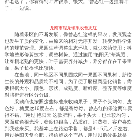
都老熟了，你看得到叶片很厚、很大。”曾志红一边捏着叶
子，一边说。
龙南市程龙镇果农曾志红
随着果区的不断发展，像曾志红这样的果农，发展观念
也发生了质的变化，由原来的相对无序开发，转变为科学集
约的规范管理。果园生草调整生态环境，减少农药使用；科
学地整形修剪技术，调整树势。通过施用“艳阳天”海藻肥，
让春梢老熟的更快，叶子需要养分减少，养分都存在了果里
面，果子长得也比较快。
在当地，同一地区不同果园或同一果园不同果树，脐橙
生长的外观和品质均不相同，为了便于脐橙商品化销售，需
要根据大小、颜色、形状、成熟度、新鲜度、整齐度等维度
对脐橙进行区分分级。
采购商也按照这些标准来收购果子，果子个头均匀、皮
色好，糖度达16度左右，都是香饽饽。曾志红的果这两年卖
得不错。“用过‘艳阳天’这款肥料，果个头大，也比较均匀，
果面皮色很光滑，糖度也很高，品质好。消费者、客户喜欢
到我这来买。我基本上在路边零售，都是4－5元／斤左右。
用过艳阳天复合肥，很信赖这个产品，用过以后效果就是