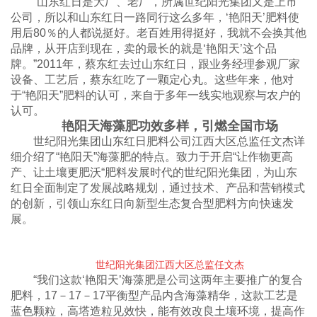
“山东红日是大厂、老厂，所属世纪阳光集团又是上市
公司，所以和山东红日一路同行这么多年，‘艳阳天’肥料使
用后80％的人都说挺好。老百姓用得挺好，我就不会换其他
品牌，从开店到现在，卖的最长的就是‘艳阳天’这个品
牌。”2011年，蔡东红去过山东红日，跟业务经理参观厂家
设备、工艺后，蔡东红吃了一颗定心丸。这些年来，他对
于“艳阳天”肥料的认可，来自于多年一线实地观察与农户的
认可。
艳阳天海藻肥功效多样，引燃全国市场
世纪阳光集团山东红日肥料公司江西大区总监任文杰详
细介绍了“艳阳天”海藻肥的特点。致力于开启“让作物更高
产、让土壤更肥沃“肥料发展时代的世纪阳光集团，为山东
红日全面制定了发展战略规划，通过技术、产品和营销模式
的创新，引领山东红日向新型生态复合型肥料方向快速发
展。
世纪阳光集团江西大区总监任文杰
“我们这款‘艳阳天’海藻肥是公司这两年主要推广的复合
肥料，17－17－17平衡型产品内含海藻精华，这款工艺是
蓝色颗粒，高塔造粒见效快，能有效改良土壤环境，提高作