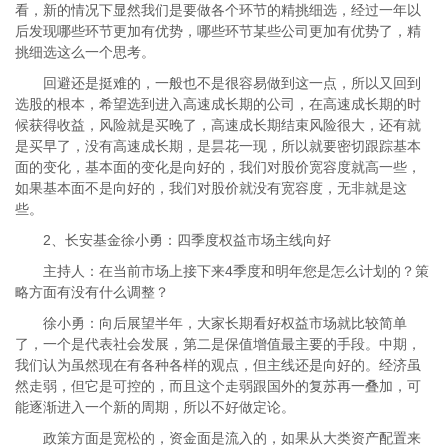
看，新的情况下显然我们是要做各个环节的精挑细选，经过一年以
后发现哪些环节更加有优势，哪些环节某些公司更加有优势了，精
挑细选这么一个思考。
回避还是挺难的，一般也不是很容易做到这一点，所以又回到
选股的根本，希望选到进入高速成长期的公司，在高速成长期的时
候获得收益，风险就是买晚了，高速成长期结束风险很大，还有就
是买早了，没有高速成长期，是昙花一现，所以就要密切跟踪基本
面的变化，基本面的变化是向好的，我们对股价宽容度就高一些，
如果基本面不是向好的，我们对股价就没有宽容度，无非就是这
些。
2、长安基金徐小勇：四季度权益市场主线向好
主持人：在当前市场上接下来4季度和明年您是怎么计划的？策
略方面有没有什么调整？
徐小勇：向后展望半年，大家长期看好权益市场就比较简单
了，一个是代表社会发展，第二是保值增值最主要的手段。中期，
我们认为虽然现在有各种各样的观点，但主线还是向好的。经济虽
然走弱，但它是可控的，而且这个走弱跟国外的复苏再一叠加，可
能逐渐进入一个新的周期，所以不好做定论。
政策方面是宽松的，资金面是流入的，如果从大类资产配置来