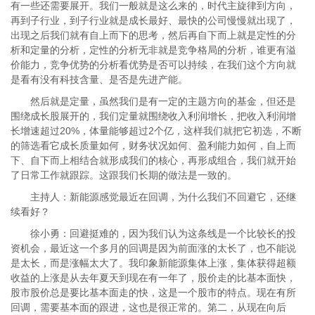
有一些还需要展开。我们一般就是这么来的，时代主旋律到方向，
再到子行业，到子行业就是成长最好、最快的公司慢慢就出现了，
出现之后我们就有自上而下的思考，然后再自下而上就是定性的分
析和定量的分析，定性的分析无非就是竞争格局的分析，谁更有溢
价能力，竞争优势的分析看优势是否可以持续，在我们这个方向就
是看有没有科技含量、是否是先进产能。
然后就是定量，虽然我们是有一定的主题方向的基金，但还是
围绕成长股展开的，我们定量就围绕收入利润增长，把收入利润增
长增速超过20%，体量能够超过2个亿，这样我们就把它初选，不断
的筛选看它成长质量如何，财务状况如何、盈利能力如何，自上而
下、自下而上相结合就形成我们的核心，再形成组合，我们就开始
了日常工作就跟踪。这跟我们长期的做法是一致的。
主持人：新能源感觉最近在回调，为什么我们不回避它，还继
续看好？
徐小勇：回避挺难的，因为我们认为这条线是一个比较长的投
资机会，最近这一个多月的回调是因为前面涨的太长了，也不能说
是太长，而是涨幅太大了。我印象新能源集体上涨，集体获得超额
收益的上涨是从去年夏天到现在有一年了，股价走的比基本面快，
股市股价总是要比基本面走的快，这是一个股市的特点。现在有所
回调，需要基本面的跟进，这也是很正常的。第二，从现在向后