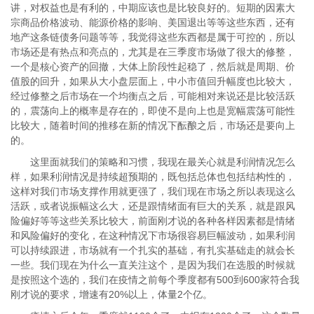
讲，对权益也是有利的，中期应该也是比较良好的。短期的因素大
宗商品价格波动、能源价格的影响、美国退出等等这些东西，还有
地产这条链债务问题等等，我觉得这些东西都是属于可控的，所以
市场还是有热点和亮点的，尤其是在三季度市场做了很大的修整，
一个是核心资产的回撤，大体上阶段性起稳了，然后就是周期、价
值股的回升，如果从大小盘层面上，中小市值回升幅度也比较大，
经过修整之后市场在一个均衡点之后，可能相对来说还是比较活跃
的，震荡向上的概率是存在的，即使不是向上也是宽幅震荡可能性
比较大，随着时间的推移在新的情况下酝酿之后，市场还是要向上
的。
这里面就我们的策略和习惯，我现在最关心就是利润情况怎么
样，如果利润情况是持续超预期的，既包括总体也包括结构性的，
这样对我们市场支撑作用就更强了，我们现在市场之所以表现这么
活跃，或者说振幅这么大，还是跟情绪面有巨大的关系，就是跟风
险偏好等等这些关系比较大，前面刚才说的各种各样因素都是情绪
和风险偏好的变化，在这种情况下市场很容易巨幅波动，如果利润
可以持续跟进，市场就有一个扎实的基础，有扎实基础走的就会长
一些。我们现在为什么一直关注这个，是因为我们在选股的时候就
是按照这个选的，我们在疫情之前每个季度都有500到600家符合我
刚才说的要求，增速有20%以上，体量2个亿。