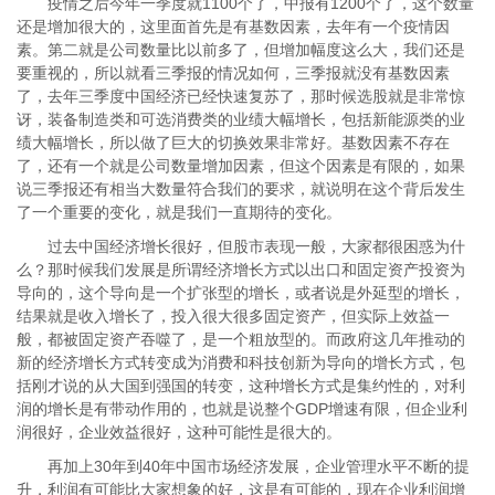
疫情之后今年一季度就1100个了，中报有1200个了，这个数量
还是增加很大的，这里面首先是有基数因素，去年有一个疫情因
素。第二就是公司数量比以前多了，但增加幅度这么大，我们还是
要重视的，所以就看三季报的情况如何，三季报就没有基数因素
了，去年三季度中国经济已经快速复苏了，那时候选股就是非常惊
讶，装备制造类和可选消费类的业绩大幅增长，包括新能源类的业
绩大幅增长，所以做了巨大的切换效果非常好。基数因素不存在
了，还有一个就是公司数量增加因素，但这个因素是有限的，如果
说三季报还有相当大数量符合我们的要求，就说明在这个背后发生
了一个重要的变化，就是我们一直期待的变化。
过去中国经济增长很好，但股市表现一般，大家都很困惑为什
么？那时候我们发展是所谓经济增长方式以出口和固定资产投资为
导向的，这个导向是一个扩张型的增长，或者说是外延型的增长，
结果就是收入增长了，投入很大很多固定资产，但实际上效益一
般，都被固定资产吞噬了，是一个粗放型的。而政府这几年推动的
新的经济增长方式转变成为消费和科技创新为导向的增长方式，包
括刚才说的从大国到强国的转变，这种增长方式是集约性的，对利
润的增长是有带动作用的，也就是说整个GDP增速有限，但企业利
润很好，企业效益很好，这种可能性是很大的。
再加上30年到40年中国市场经济发展，企业管理水平不断的提
升，利润有可能比大家想象的好，这是有可能的，现在企业利润增