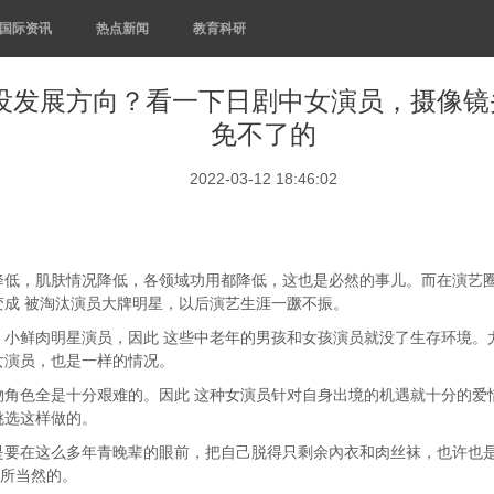
国际资讯
热点新闻
教育科研
没发展方向？看一下日剧中女演员，摄像镜头
免不了的
2022-03-12 18:46:02
降低，肌肤情况降低，各领域功用都降低，这也是必然的事儿。而在演艺
成 被淘汰演员大牌明星，以后演艺生涯一蹶不振。
，小鲜肉明星演员，因此 这些中老年的男孩和女孩演员就没了生存环境。
女演员，也是一样的情况。
角色全是十分艰难的。因此 这种女演员针对自身出境的机遇就十分的爱
挑选这样做的。
是要在这么多年青晚辈的眼前，把自己脱得只剩余內衣和肉丝袜，也许也
理所当然的。