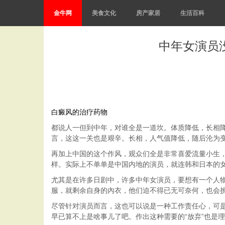
金牛网
美食文化
房产家居
生活百科
中年女演员
白癜风的治疗药物
都说人一但到中年，对谁全是一道坎。体质降低，长相
言，这这一关也是艰辛。长相，人气值降低，随后沦为变
再加上中国的这个作风，观众们全是非常喜爱流量小生
样。实际上不单单是中国内地的演员，就连韩和日本的
尤其是在许多日剧中，许多中年女演员，要想有一个人物
服，就剩余自身的內衣，他们迫不得已无可奈何，也会
尽管针对演员而言，这也可以说是一种工作责任心，可
早已算不上是啥事儿了吧。作出这种需要的“放弃”也是