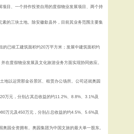
发展项目、一个持作投资自用的度假物业发展项目、两个持
元素的三块土地。除安徽歙县外，目前其业务范围主要集
租的已竣工建筑面积约20万平方米；发展中建筑面积约
并在度假物业发展及文化旅游业务方面实现协同效应。
赁土地以运营那金谷景区、租赁办公场所。公司还就奥园
0万元，分别占其总收益的约11.2%、8.8%、3.1%及
0万元及450万元，分别占总收益的约4.5%、5.6%及
o由中国奥园全资拥有。奥园集团为中国文旅的最大单一股东。