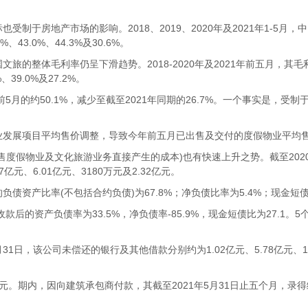
房地产市场的影响。2018、2019、2020年及2021年1-5月，中国
43.0%、44.3%及30.6%。
毛利率仍呈下滑趋势。2018-2020年及2021年前五月，其毛利分别为
、39.0%及27.2%。
月的约50.1%，减少至截至2021年同期的26.7%。一个事实是，受
发展项目平均售价调整，导致今年前五月已出售及交付的度假物业平均
物业及文化旅游业务直接产生的成本)也有快速上升之势。截至2020年12
亿元、6.01亿元、3180万元及2.32亿元。
债资产比率(不包括合约负债)为67.8%；净负债比率为5.4%；现金短债
的资产负债率为33.5%，净负债率-85.9%，现金短债比为27.1。
年5月31日，该公司未偿还的银行及其他借款分别约为1.02亿元、5.78亿元
。期内，因向建筑承包商付款，其截至2021年5月31日止五个月，录得