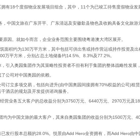
区拥有18个度假物业发展项目组合，其中，11个为已竣工待售度假物业
。
务，中国文旅在广东开平、广东清远及安徽歙县物色及收购具备文化旅游
主要原因。就如今而言，企业业务范围主要围绕粤港澳大湾区展开。
面积约为130万平方米，其中包括可供出售或持作营运或持作投资及出
万平方米，分别占总土地储备约14.5%、8.3%及77.2%。
引入奥园集团作为其策略性投资者不但有利于集团的整体战略性发展，
了公司对中国奥园的依赖。
订立多项交易，包括向进升(由中国奥园间接拥有70%权益的公司)租
若干酒店的规划及开发提供谘询服务。
经营业务五大客户的总收益分别为3750万元、6440万元、2970万元及182
团均为中国文旅的最大客户，其来自奥园集团的收益分别为1500万元、408
本总额的28.0%。悦景由Add Hero全资拥有，而Add Her