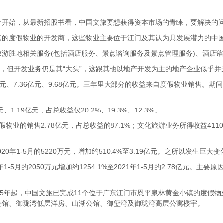
开始，从最新招股书看，中国文旅要想获得资本市场的青睐，要解决的
的度假物业的开发商，这些物业主要位于江门及其认为具发展潜力的中
胜地相关服务(包括酒店服务、景点谘询服务及景点管理服务)、酒店谘
，但开发业务仍是其“大头”，这跟其他以地产开发为主的地产企业似乎并
亿元、7.36亿元、9.68亿元。三年里大部分的收益来自度假物业销售。期间，
.19亿元，占总收益仅20.2%、19.3%、12.3%。
业的销售2.78亿元，占总收益的87.1%；文化旅游业务所得收益411
0年1-5月的5220万元，增加约510.4%至3.19亿元。之所以发生巨
月的2050万元增加约1254.1%至2021年1-5月的2.78亿元。
5年起，中国文旅已完成11个位于广东江门市恩平泉林黄金小镇的度假物
公馆、御珑湾低层洋房、山湖公馆、御玺湾及御珑湾高层公寓楼宇。