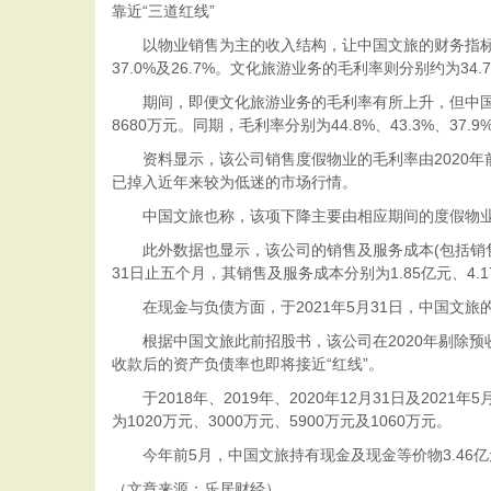
靠近“三道红线”
以物业销售为主的收入结构，让中国文旅的财务指标也受制于
37.0%及26.7%。文化旅游业务的毛利率则分别约为34.7%、
期间，即便文化旅游业务的毛利率有所上升，但中国文旅的整体
8680万元。同期，毛利率分别为44.8%、43.3%、37.9%
资料显示，该公司销售度假物业的毛利率由2020年前5
已掉入近年来较为低迷的市场行情。
中国文旅也称，该项下降主要由相应期间的度假物业
此外数据也显示，该公司的销售及服务成本(包括销售度假
31日止五个月，其销售及服务成本分别为1.85亿元、4.17
在现金与负债方面，于2021年5月31日，中国文旅的负
根据中国文旅此前招股书，该公司在2020年剔除预收款后
收款后的资产负债率也即将接近“红线”。
于2018年、2019年、2020年12月31日及2021
为1020万元、3000万元、5900万元及1060万元。
今年前5月，中国文旅持有现金及现金等价物3.46亿元
（文章来源：乐居财经）