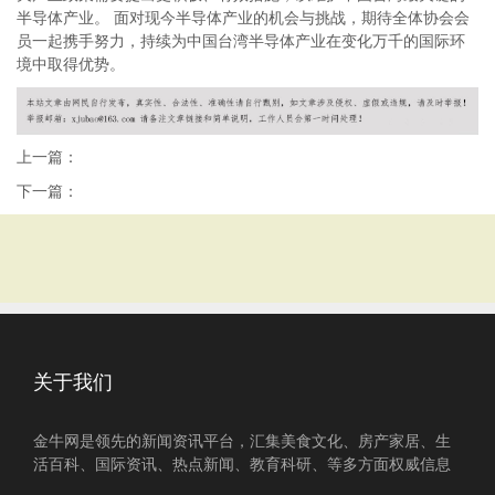
半导体产业。 面对现今半导体产业的机会与挑战，期待全体协会会
员一起携手努力，持续为中国台湾半导体产业在变化万千的国际环
境中取得优势。
上一篇：
下一篇：
关于我们
金牛网是领先的新闻资讯平台，汇集美食文化、房产家居、生
活百科、国际资讯、热点新闻、教育科研、等多方面权威信息