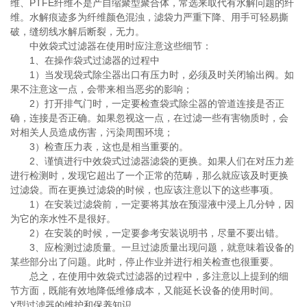
维、
PTFE
纤维不是产自缩聚型聚合体，常选来取代有水解问题的纤
维。水解痕迹多为纤维颜色混浊，滤袋力严重下降、用手可轻易撕
破，缝纫线水解后断裂，无力。
中效袋式过滤器在使用时应注意这些细节：
1
、在操作袋式过滤器的过程中
1
）当发现袋式除尘器出口有压力时，必须及时关闭输出阀。如
果不注意这一点，会带来相当恶劣的影响；
2
）打开排气门时，一定要检查袋式除尘器的管道连接是否正
确，连接是否正确。如果忽视这一点，在过滤一些有害物质时，会
对相关人员造成伤害，污染周围环境；
3
）检查压力表，这也是相当重要的。
2
、谨慎进行中效袋式过滤器滤袋的更换。如果人们在对压力差
进行检测时，发现它超出了一个正常的范畴，那么就应该及时更换
过滤袋。而在更换过滤袋的时候，也应该注意以下的这些事项。
1
）在安装过滤袋前，一定要将其放在预湿液中浸上几分钟，因
为它的亲水性不是很好。
2
）在安装的时候，一定要参考安装说明书，尽量不要出错。
3
、应检测过滤质量。一旦过滤质量出现问题，就意味着设备的
某些部分出了问题。此时，停止作业并进行相关检查也很重要。
总之，在使用中效袋式过滤器的过程中，多注意以上提到的细
节方面，既能有效地降低维修成本，又能延长设备的使用时间。
Y
型过滤器的维护和保养知识