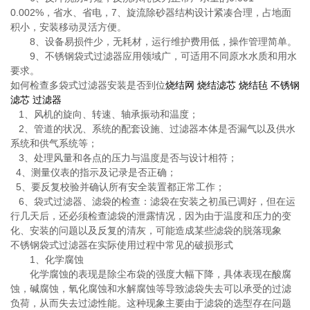
0.002%
，省水、省电，
7
、旋流除砂器结构设计紧凑合理，占地面
积小，安装移动灵活方便。
8
、设备易损件少，无耗材，运行维护费用低，操作管理简单。
9
、不锈钢袋式过滤器应用领域广，可适用不同原水水质和用水
要求。
如何检查多袋式过滤器安装是否到位
烧结网
烧结滤芯
烧结毡
不锈钢
滤芯
过滤器
1
、风机的旋向、转速、轴承振动和温度；
2
、管道的状况、系统的配套设施、过滤器本体是否漏气以及供水
系统和供气系统等；
3
、处理风量和各点的压力与温度是否与设计相符；
4
、测量仪表的指示及记录是否正确；
5
、要反复校验并确认所有安全装置都正常工作；
6
、袋式过滤器、滤袋的检查：滤袋在安装之初虽已调好，但在运
行几天后，还必须检查滤袋的泄露情况，因为由于温度和压力的变
化、安装的问题以及反复的清灰，可能造成某些滤袋的脱落现象
不锈钢袋式过滤器在实际使用过程中常见的破损形式
1
、化学腐蚀
化学腐蚀的表现是除尘布袋的强度大幅下降，具体表现在酸腐
蚀，碱腐蚀，氧化腐蚀和水解腐蚀等导致滤袋失去可以承受的过滤
负荷，从而失去过滤性能。这种现象主要由于滤袋的选型存在问题