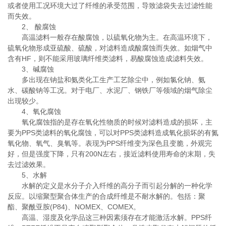
或者使用工况环境大过了纤维的承受范围，导致滤袋失去过滤性能
而失效。
2
、 酸腐蚀
高温滤料一般存在酸腐蚀，以硫氧化物为主。在高温环境下，
硫氧化物形成亚硫酸、硫酸，对滤料造成酸腐蚀而失效。如烟气中
含有
HF
，则不能采用玻璃纤维类滤料，易酸腐蚀造成滤料失效。
3
、碱腐蚀
多出现在钠盐和氨类化工生产工艺除尘中，例如氯化钠、氨
水、碳酸钠等工况。对于电厂、水泥厂、钢铁厂等领域的烟气除尘
出现较少。
4
、氧化腐蚀
氧化腐蚀指的是存在氧化性物质的时候对滤料造成的损坏，主
要为
PPS
类滤料的氧化腐蚀，可以对
PPS
类滤料造成氧化损坏的有氮
氧化物、氧气、臭氧等。表现为
PPS
纤维变为深色且变脆，外观完
好，但是强度下降，只有
200N
左右，接近滤料使用寿命的末期，失
去过滤效果。
5
、水解
水解的定义是水分子介入纤维的高分子而引起分解的一种化学
反应。以缩聚型聚合体生产的合成纤维是不耐水解的。包括：聚
酯、聚酰亚胺
(P84)
、
NOMEX
、
COMEX
。
高温、湿度及化学品这三种因素须存在才能激活水解。
PPS
纤