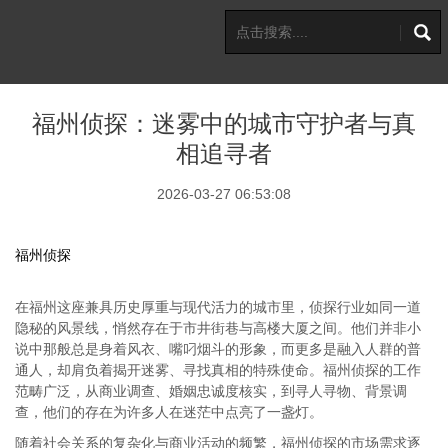
福州侦探：迷雾中的城市守护者与真
相追寻者
2026-03-27 06:53:08
福州侦探
在福州这座兼具历史厚重与现代活力的城市里，侦探行业如同一道
隐秘的风景线，悄然存在于市井街巷与高楼大厦之间。他们并非小
说中那般总是身着风衣、嘴叼烟斗的形象，而更多是融入人群的普
通人，却肩负着揭开迷雾、寻找真相的特殊使命。福州侦探的工作
范畴广泛，从商业调查、婚姻忠诚度核实，到寻人寻物、背景调
查，他们的存在为许多人在迷茫中点亮了一盏灯。
随着社会关系的复杂化与商业活动的频繁，福州侦探的市场需求逐