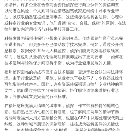
渐增长。许多企业在合作前会委托侦探进行商业伙伴的资信调查，
以防潜在风险；个人则可能在情感困惑或家庭纠纷中寻求专业帮
助，以获取确凿证据或厘清事实。这些侦探往往具备法律、心理学
或特定行业的专业知识，他们遵循“合法、合规、保密”的原则，在法
律的框架内运用技巧与科技手段开展工作。
科技发展为福州侦探行业带来了深刻变革。传统跟踪与蹲守虽未完
全退出舞台，但更多任务已借助数字技术完成。例如，通过公开信
息检索、数据分析甚至无人机监控，侦探们能更高效地获取线索。
然而，这也对从业者的伦理与法律素养提出了更高要求——如何在
技术便利与隐私保护间取得平衡，成为行业健康发展的关键。
福州侦探面临的挑战不仅来自技术层面，更源于社会认知与法律环
境。由于行业缺乏统一规范，从业者水平参差不齐，少数违规操作
可能影响整体声誉。因此，许多资深侦探强调自律与专业精神的重
要性，他们通过持续学习法律知识、恪守职业道德来维护行业形
象，并推动建立更完善的行业标准。
在福州这座充满人情味的城市里，侦探工作常带有独特的地域色
彩。他们熟悉三坊七巷的曲折巷道，也了解闽江两岸的繁华节奏；
既能与老福州人用方言顺畅交流，也能在CBD中从容处理现代商业
纠纷。这种对城市肌理的深刻理解，往往成为破解案件的关键优
势。一位本地侦探曾笑言：“有时候，一碗锅边糊闲聊中获得的信