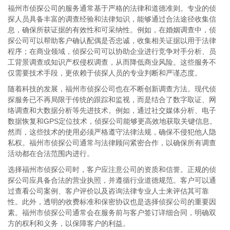
福州市侦探公司的服务通常基于严格的法律和道德准则。专业的侦
探人员具备丰富的调查经验和法律知识，能够通过合法途径收集信
息，确保所获证据的有效性和可采纳性。例如，在婚姻调查中，侦
探公司可以帮助客户确认配偶是否忠诚，收集相关证据以用于法律
程序；在商业领域，侦探公司可以协助企业进行竞争对手分析、员
工背景调查或知识产权侵权调查，从而降低商业风险。这些服务不
仅需要技术手段，更依赖于侦探人员的专业判断和严谨态度。
随着科技的发展，福州市侦探公司也在不断创新调查方法。现代侦
探服务已不再局限于传统的跟踪和监视，而是结合了数字取证、网
络调查和大数据分析等先进技术。例如，通过社交媒体分析、电子
数据恢复和GPS定位技术，侦探公司能够更高效地获取关键信息。
然而，这些技术的使用必须严格遵守法律法规，确保不侵犯他人隐
私权。福州市侦探公司通常与法律顾问紧密合作，以确保所有调查
活动都在合法范围内进行。
选择福州市侦探公司时，客户应注意公司的资质和信誉。正规的侦
探公司应具备合法的营业执照，并遵循行业道德规范。客户可以通
过查看公司案例、客户评价以及咨询法律专业人士来评估其可靠
性。此外，透明的收费标准和保密协议也是选择侦探公司的重要因
素。福州市侦探公司通常会在服务前与客户签订详细合同，明确双
方的权利和义务，以保障客户的利益。