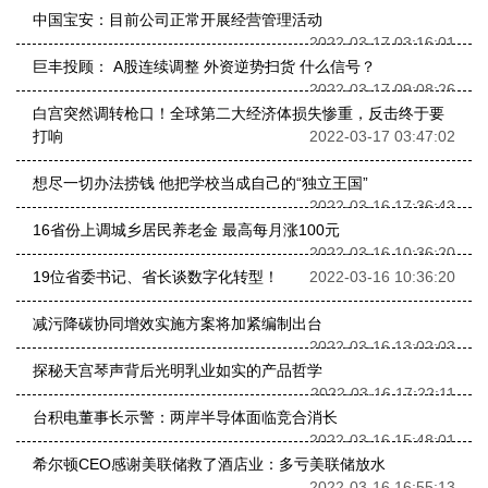
中国宝安：目前公司正常开展经营管理活动
2022-03-17 03:16:01
巨丰投顾： A股连续调整 外资逆势扫货 什么信号？
2022-03-17 09:08:26
白宫突然调转枪口！全球第二大经济体损失惨重，反击终于要
打响
2022-03-17 03:47:02
想尽一切办法捞钱 他把学校当成自己的“独立王国”
2022-03-16 17:36:43
16省份上调城乡居民养老金 最高每月涨100元
2022-03-16 10:36:20
19位省委书记、省长谈数字化转型！
2022-03-16 10:36:20
减污降碳协同增效实施方案将加紧编制出台
2022-03-16 13:02:03
探秘天宫琴声背后光明乳业如实的产品哲学
2022-03-16 17:22:11
台积电董事长示警：两岸半导体面临竞合消长
2022-03-16 15:48:01
希尔顿CEO感谢美联储救了酒店业：多亏美联储放水
2022-03-16 16:55:13